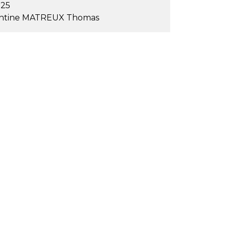
025
ntine
MATREUX Thomas