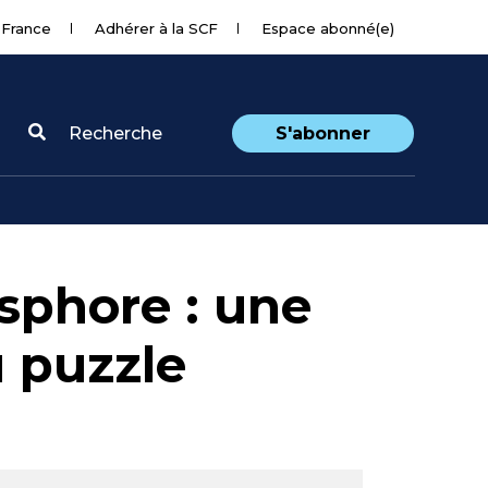
 France
Adhérer à la SCF
Espace abonné(e)
Recherche
S'abonner
sphore : une
 puzzle