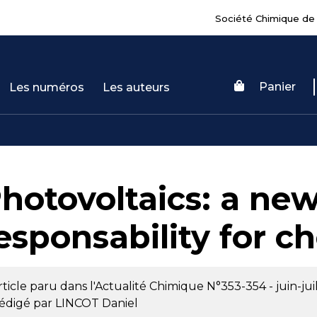
Société Chimique de
Panier
Les numéros
Les auteurs
hotovoltaics: a ne
esponsability for c
rticle paru dans l'Actualité Chimique
N°353-354 - juin-jui
édigé par
LINCOT Daniel