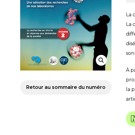
La 
La 
diff
dis
son
À p
pro
Retour au sommaire du numéro
la 
arti