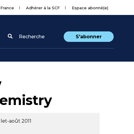
 France
Adhérer à la SCF
Espace abonné(e)
Recherche
S'abonner
w
hemistry
llet-août 2011