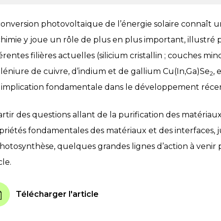
conversion photovoltaïque de l’énergie solaire connaît u
chimie y joue un rôle de plus en plus important, illustré
érentes filières actuelles (silicium cristallin ; couches mi
éléniure de cuivre, d’indium et de gallium Cu(In,Ga)Se
, 
2
 implication fondamentale dans le développement récent
artir des questions allant de la purification des matériau
priétés fondamentales des matériaux et des interfaces,
photosynthèse, quelques grandes lignes d’action à venir 
cle.
Télécharger l'article