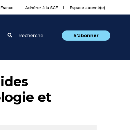
 France
Adhérer à la SCF
Espace abonné(e)
Recherche
S'abonner
rides
logie et