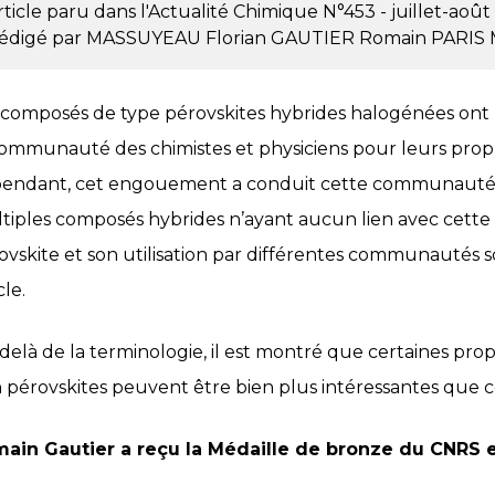
rticle paru dans l'Actualité Chimique
N°453 - juillet-aoû
édigé par
MASSUYEAU Florian
GAUTIER Romain
PARIS 
 composés de type pérovskites hybrides halogénées ont
communauté des chimistes et physiciens pour leurs propr
endant, cet engouement a conduit cette communauté à 
tiples composés hybrides n’ayant aucun lien avec cette 
ovskite et son utilisation par différentes communautés s
cle.
delà de la terminologie, il est montré que certaines pr
 pérovskites peuvent être bien plus intéressantes que ce
ain Gautier a reçu la Médaille de bronze du CNRS 