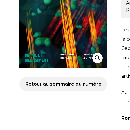
A
R
Les
la 
Cep
mul
pér
arti
Retour au sommaire du numéro
Au-
non
Rom