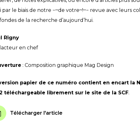
nsérer, de notes explicatives, ou encore d’articles plus
si par le biais de notre −~de votre~!~− revue avec leurs 
fondes de la recherche d’aujourd’hui.
l Rigny
acteur en chef
verture
: Composition graphique
Mag Design
version papier de ce numéro contient en encart la
N
2 téléchargeable librement sur le site de la SCF
.
Télécharger l'article