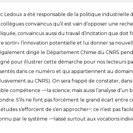
c Ledoux a été responsable de la politique industrielle d
 collègues convaincus qu’il est vain d’opposer une re
liquée, convaincus aussi du travail d’incitation que doit
ire sortir» l’innovation potentielle et lui donner sa no
a également dirigé le Département Chimie du CNRS pend
igné pour illustrer cette démarche pour nos lecteurs pa
sentés dans ce numéro et qui appartiennent au domaine
lusivement au CNRS). On sera frappé de constater, dans 
ble compétence −~la science, mais aussi l’analyse d’un b
ondre. S’ils ne font pas forcément le grand écart entre
 études s’efforcent de s’en approcher~; ce n’est pas faci
onnu par le système −~laissé surtout aux vocations indivi