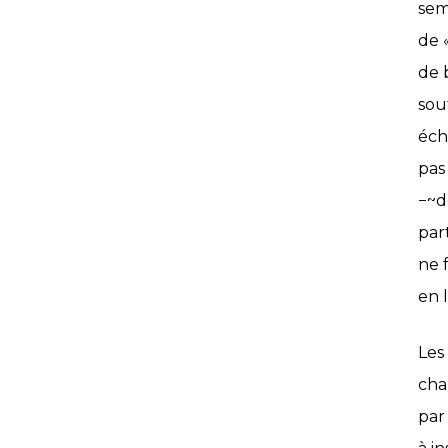
sem
de 
de 
sou
éch
pas
−~d
par
ne 
en 
Les
cha
par