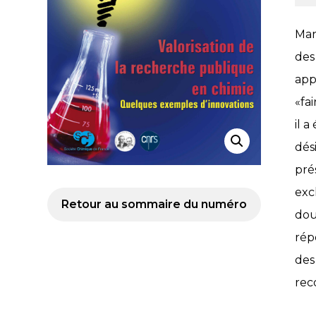
Mar
des
app
«fa
il 
dés
pré
exc
Retour au sommaire du numéro
dou
rép
des
rec