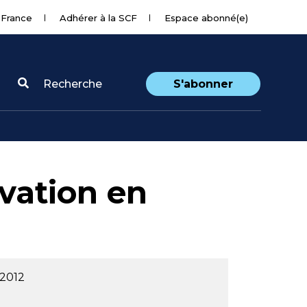
 France
Adhérer à la SCF
Espace abonné(e)
Recherche
S'abonner
ovation en
 2012