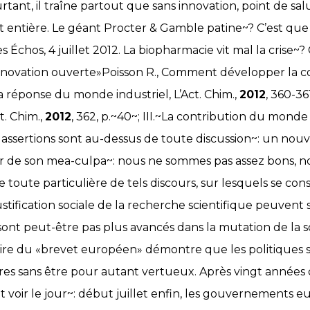
rtant, il traîne partout que sans innovation, point de sal
t entière. Le géant Procter & Gamble patine~? C’est que
es Échos, 4 juillet 2012. La biopharmacie vit mal la crise~
innovation ouverte»Poisson R., Comment développer la c
La réponse du monde industriel, L’Act. Chim.,
2012
, 360-36
t. Chim.,
2012
, 362, p.~40~; III.~La contribution du monde
 assertions sont au-dessus de toute discussion~: un nou
er de son mea-culpa~: nous ne sommes pas assez bons, no
e toute particulière de tels discours, sur lesquels se cons
justification sociale de la recherche scientifique peuvent
sont peut-être pas plus avancés dans la mutation de la so
aire du «brevet européen» démontre que les politiques s
res sans être pour autant vertueux. Après vingt années
ait voir le jour~: début juillet enfin, les gouvernements e