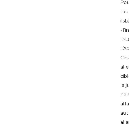
Pou
tou
ilsL
«l’
I.~
L’Ac
Ces
all
cibl
la 
ne 
aff
aut
all