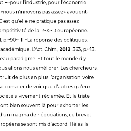
ut −~pour l’industrie, pour l’économie
 «nous n’innovons pas assez» avouent-
? C’est qu’elle ne pratique pas assez
ompétitivité de la R~&~D européenne.
1, p.~90~; II.~La réponse des politiques,
 académique, L’Act. Chim.,
2012
, 363, p.~13..
veau paradigme. Et tout le monde d’y
us allons nous améliorer. Les chercheurs,
truit de plus en plus l’organisation, voire
 se consoler de voir que d’autres qu’eux
ciété si vivement réclamée. Et la triste
ont bien souvent là pour exhorter les
 d’un magma de négociations, ce brevet
uropéens se sont mis d’accord. Hélas, la