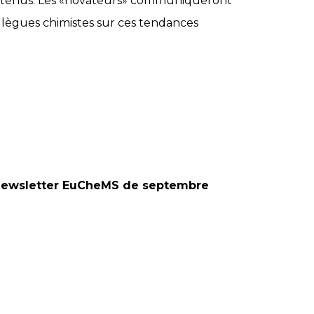
 soutenus. Les «novateurs» communiqueront
collègues chimistes sur ces tendances
ewsletter EuCheMS de septembre