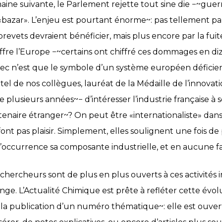
aine suivante, le Parlement rejette tout sine die −~guerr
«bazar». L’enjeu est pourtant énorme~: pas tellement pa
brevets devraient bénéficier, mais plus encore par la fuit
ffre l’Europe −~certains ont chiffré ces dommages en diza
ec n’est que le symbole d’un système européen déficient 
 tel de nos collègues, lauréat de la Médaille de l’innovat
e plusieurs années~− d’intéresser l’industrie française à s
tenaire étranger~? On peut être «internationaliste» dans
font pas plaisir. Simplement, elles soulignent une fois de
l’occurrence sa composante industrielle, et en aucune f
 chercheurs sont de plus en plus ouverts à ces activités 
nge. L’Actualité Chimique est prête à refléter cette év
 la publication d’un numéro thématique~: elle est ouvert