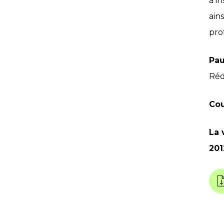
à i
ain
pro
Pau
Réd
Cou
La 
201