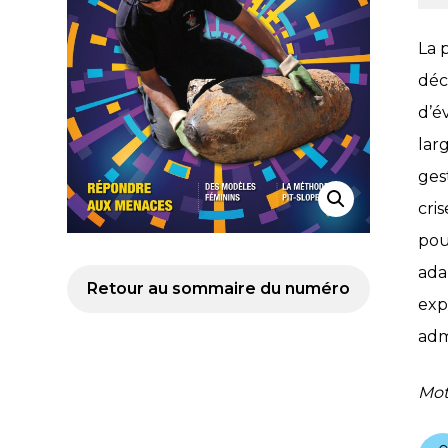
La 
déc
d’é
lar
ges
cri
pou
ada
Retour au sommaire du numéro
exp
adm
Mot