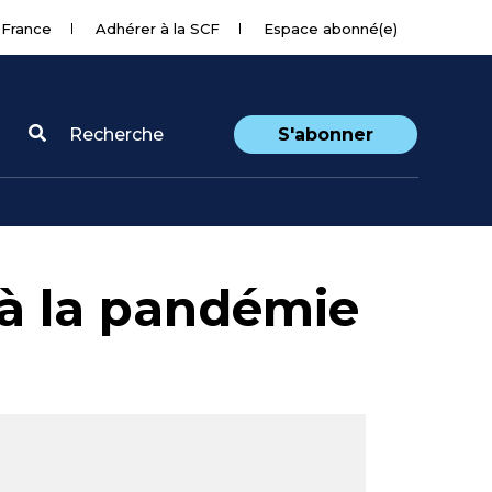
 France
Adhérer à la SCF
Espace abonné(e)
Recherche
S'abonner
à la pandémie