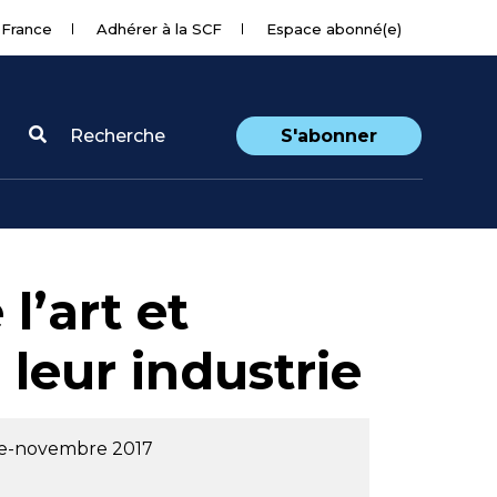
 France
Adhérer à la SCF
Espace abonné(e)
Recherche
S'abonner
 l’art et
leur industrie
re-novembre 2017