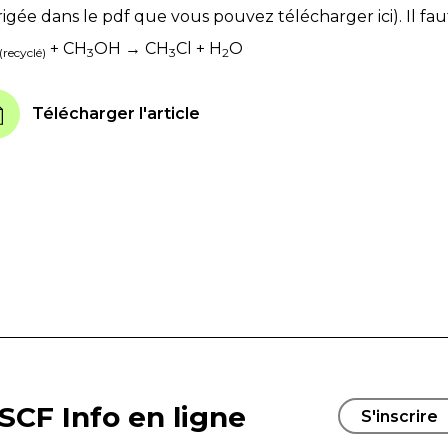
rigée dans le pdf que vous pouvez télécharger ici). Il faut
+ CH
OH → CH
Cl + H
O
(recyclé)
3
3
2
Télécharger l'article
SCF Info en ligne
S'inscrire