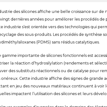
ndustrie des silicones affiche une belle croissance sur d
 vingt dernières années pour améliorer les procédés de p
te industrie s’est orientée vers des technologies qui per
recyclage des sous-produits. Les procédés de synthèse so
ydiméthylsiloxanes (PDMS) sans résidus catalytiques.
 gamme importante de silicones fonctionnels est accessi
triser la réaction d’hydrosilylation (rendements et sélect
uver des substituts réactionnels ou de catalyse pour rem
s onéreux. Cette industrie affiche des signes de grande 
tant en jeu des nouveaux matériaux continuent à voir le
uelles impactent l’utilisation des silicones et leurs déve