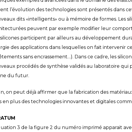
lques exemples d’avancées dans le domaine des élastom
vent l’évolution des technologies sont présentés dans cet
veaux dits «intelligents» ou à mémoire de formes. Les si
hitecturées peuvent par exemple modifier leur comporte
 silicones participent par ailleurs au développement du
rgie des applications dans lesquelles on fait intervenir ce
êtements sans encrassement…). Dans ce cadre, les silicon
veaux procédés de synthèse validés au laboratoire qui p
ine du futur.
in, on peut déjà affirmer que la fabrication des matériaux
s en plus des technologies innovantes et digitales comm
RATUM
quation 3 de la figure 2 du numéro imprimé apparait ave