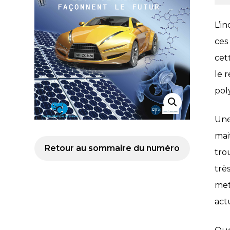
L’i
ces
cet
le 
pol
Une
mai
Retour au sommaire du numéro
tro
trè
met
act