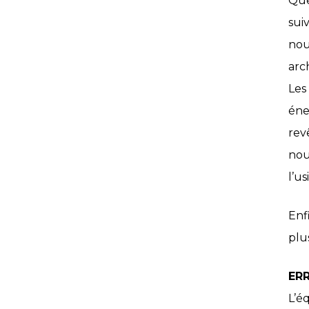
Que
sui
nou
arc
Les
éne
rev
nou
l’us
Enf
plu
ER
L’é