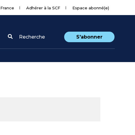
 France
Adhérer à la SCF
Espace abonné(e)
Recherche
S'abonner