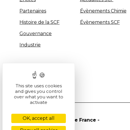
Partenaires
Évènements Chimie
Histoire de la SCF
Évènements SCF
Gouvernance
Industrie
This site uses cookies
and gives you control
over what you want to
activate
OK, accept all
© Société Chimique de France -
2026