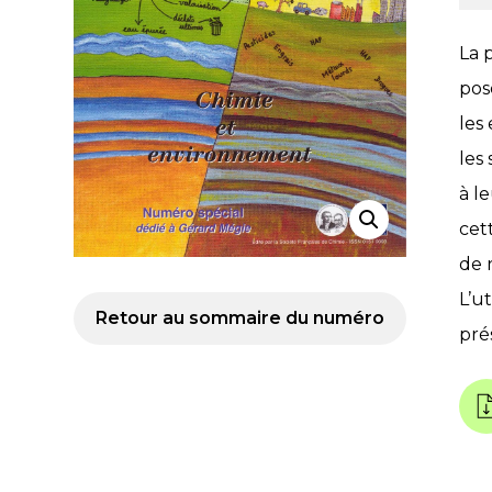
La 
pos
les
les 
à l
cet
de 
L’u
Retour au sommaire du numéro
prés