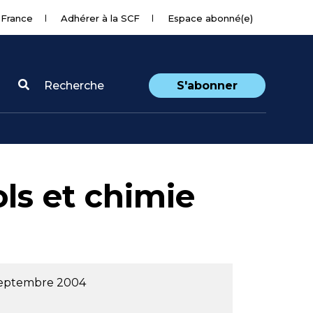
 France
Adhérer à la SCF
Espace abonné(e)
Recherche
S'abonner
ls et chimie
septembre 2004