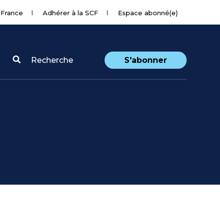
 France
Adhérer à la SCF
Espace abonné(e)
Recherche
S'abonner