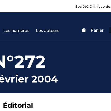
Société Chimique de
Panier
Les numéros
Les auteurs
N°272
évrier 2004
Éditorial