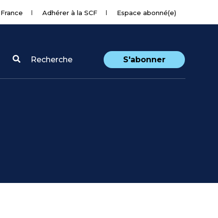
 France
Adhérer à la SCF
Espace abonné(e)
Recherche
S'abonner