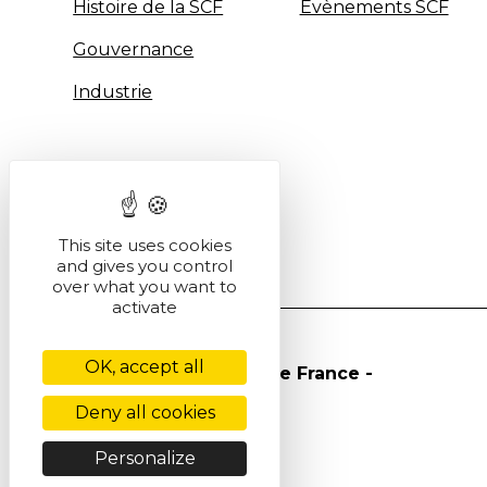
Histoire de la SCF
Évènements SCF
Gouvernance
Industrie
This site uses cookies
and gives you control
over what you want to
activate
OK, accept all
© Société Chimique de France -
2026
Deny all cookies
Personalize