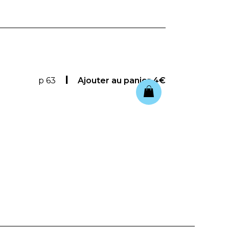
p 63
Ajouter au panier
4€