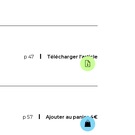
p 47
Télécharger l'article
p 57
Ajouter au panier
4€