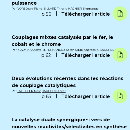
puissance
Par
VORS Jean-Pierre
BILLARD Thierry
MAGNIER Emmanuel
p 56
Télécharger l'article
Couplages mixtes catalysés par le fer, le
cobalt et le chrome
Par
KUZMINA Olesya M.
FERNANDEZ Sarah
STEIB Andreas K.
KNOCHEL Paul
p 62
Télécharger l'article
Deux évolutions récentes dans les réactions
de couplage catalytiques
Par
TAILLEFER Marc
BAUDOIN Olivier
p 65
Télécharger l'article
La catalyse duale synergique~: vers de
nouvelles réactivités/sélectivités en synthèse