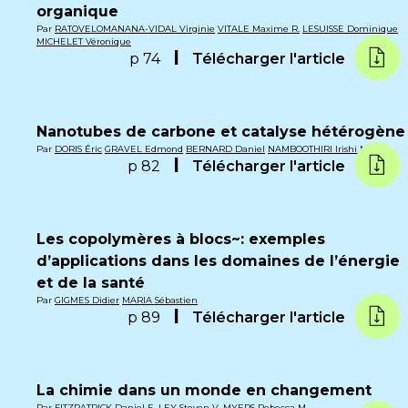
organique
Par
RATOVELOMANANA-VIDAL Virginie
VITALE Maxime R.
LESUISSE Dominique
MICHELET Véronique
p 74
Télécharger l'article
Nanotubes de carbone et catalyse hétérogène
Par
DORIS Éric
GRAVEL Edmond
BERNARD Daniel
NAMBOOTHIRI Irishi N.N.
p 82
Télécharger l'article
Les copolymères à blocs~: exemples
d’applications dans les domaines de l’énergie
et de la santé
Par
GIGMES Didier
MARIA Sébastien
p 89
Télécharger l'article
La chimie dans un monde en changement
Par
FITZPATRICK Daniel E.
LEY Steven V.
MYERS Rebecca M.