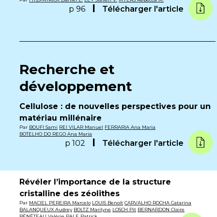
p 96
Télécharger l'article
Recherche et
développement
Cellulose : de nouvelles perspectives pour un
matériau millénaire
Par
BOUFI Sami
REI VILAR Manuel
FERRARIA Ana Maria
BOTELHO DO REGO Ana Maria
p 102
Télécharger l'article
Révéler l’importance de la structure
cristalline des zéolithes
Par
MACIEL PEREIRA Marcelo
LOUIS Benoît
CARVALHO ROCHA Catarina
BALANQUEUX Audrey
BOLTZ Marilyne
LOSCH Pit
BERNARDON Claire
BÉNÉTEAU Valérie
PALE Patrick