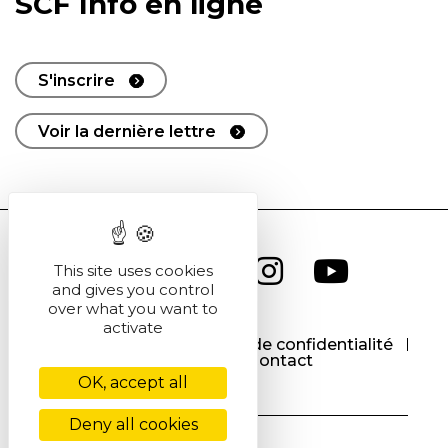
SCF Info en ligne
S'inscrire
Voir la dernière lettre
This site uses cookies
and gives you control
over what you want to
activate
CGU
CGV
Politique de confidentialité
Cookies
Contact
OK, accept all
Deny all cookies