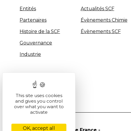
Entités
Actualités SCF
Partenaires
Évènements Chimie
Histoire de la SCF
Évènements SCF
Gouvernance
Industrie
This site uses cookies
and gives you control
over what you want to
activate
OK, accept all
© Société Chimique de France -