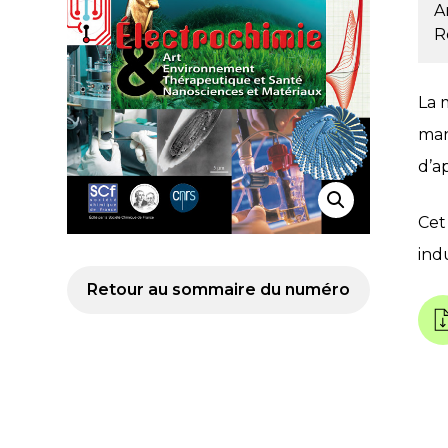
A
R
La 
man
d’a
Cet
ind
Retour au sommaire du numéro