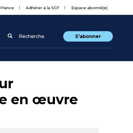
 France
Adhérer à la SCF
Espace abonné(e)
Recherche
S'abonner
ur
e en œuvre