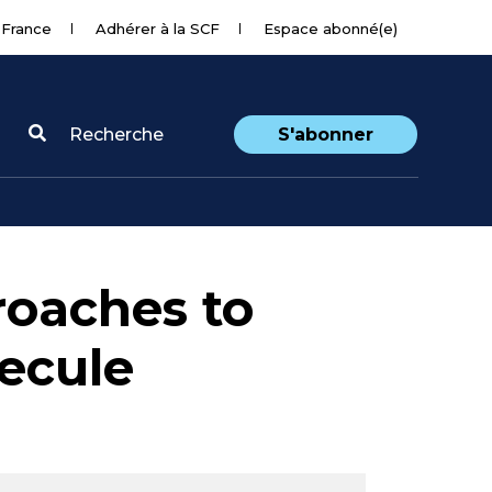
 France
Adhérer à la SCF
Espace abonné(e)
Recherche
S'abonner
roaches to
lecule