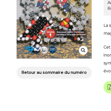
A
R
La 
mag
Cet
ino
syn
évo
Retour au sommaire du numéro