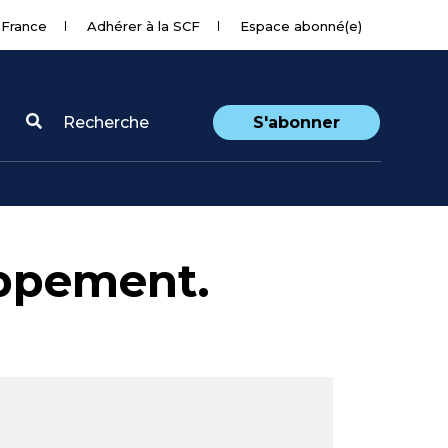
 France
Adhérer à la SCF
Espace abonné(e)
Recherche
S'abonner
ppement.