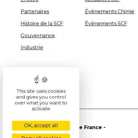
Partenaires
Évènements Chimie
Histoire de la SCF
Évènements SCF
Gouvernance
Industrie
This site uses cookies
and gives you control
over what you want to
activate
OK, accept all
© Société Chimique de France -
2026