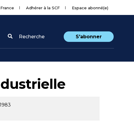
 France
Adhérer à la SCF
Espace abonné(e)
Recherche
S'abonner
dustrielle
 1983