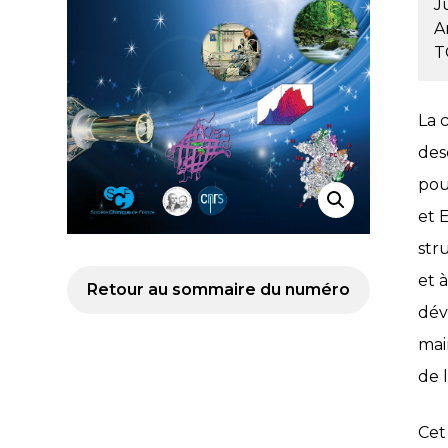
J
A
T
La 
des
pou
et 
str
et 
Retour au sommaire du numéro
dév
mai
de l
Cet