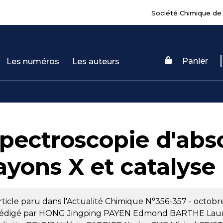
Société Chimique de
Panier
Les numéros
Les auteurs
pectroscopie d'abs
ayons X et catalys
rticle paru dans l'Actualité Chimique
N°356-357 - octob
édigé par
HONG Jingping
PAYEN Edmond
BARTHE Lau