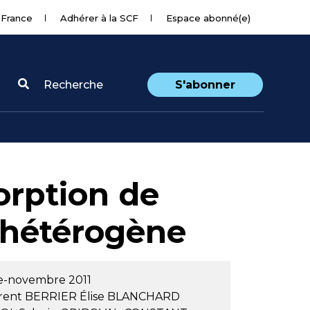
 France
Adhérer à la SCF
Espace abonné(e)
Recherche
S'abonner
orption de
e hétérogène
re-novembre 2011
rent
BERRIER Élise
BLANCHARD