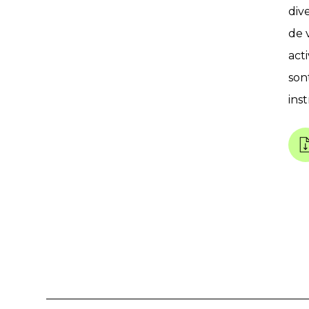
div
de 
act
son
ins