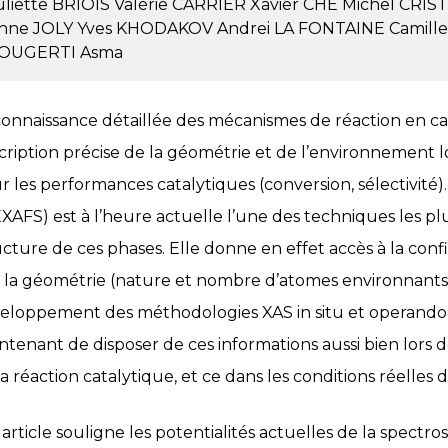
uliette
BRIOIS Valérie
CARRIER Xavier
CHE Michel
CRIST
nne
JOLY Yves
KHODAKOV Andrei
LA FONTAINE Camill
OUGERTI Asma
connaissance détaillée des mécanismes de réaction en c
cription précise de la géométrie et de l’environnement lo
r les performances catalytiques (conversion, sélectivité
EXAFS) est à l’heure actuelle l’une des techniques les p
ucture de ces phases. Elle donne en effet accès à la conf
à la géométrie (nature et nombre d’atomes environnants
eloppement des méthodologies XAS in situ et operando
ntenant de disposer de ces informations aussi bien lors d
a réaction catalytique, et ce dans les conditions réelles de
 article souligne les potentialités actuelles de la spect