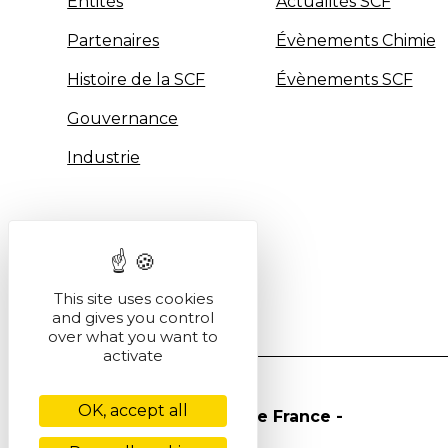
Entités
Actualités SCF
Partenaires
Évènements Chimie
Histoire de la SCF
Évènements SCF
Gouvernance
Industrie
This site uses cookies
and gives you control
over what you want to
activate
OK, accept all
© Société Chimique de France -