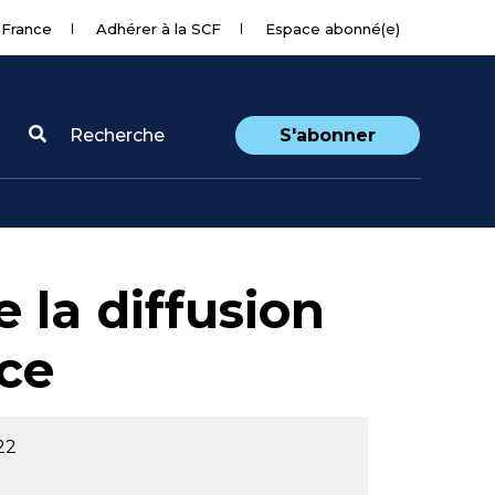
 France
Adhérer à la SCF
Espace abonné(e)
Recherche
S'abonner
 la diffusion
ce
22