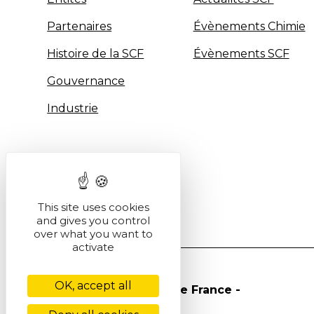
Partenaires
Évènements Chimie
Histoire de la SCF
Évènements SCF
Gouvernance
Industrie
This site uses cookies
and gives you control
over what you want to
activate
OK, accept all
© Société Chimique de France -
2026