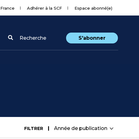
 France
Adhérer à la SCF
Espace abonné(e)
Recherche
S'abonner
FILTRER