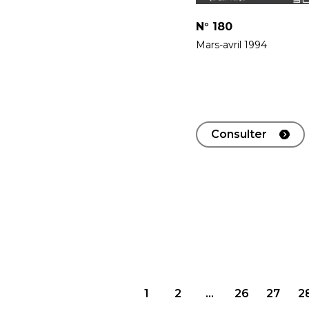
N°
180
Mars-avril 1994
Consulter
Navigation
1
2
…
26
27
2