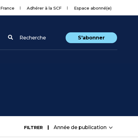
 France
Adhérer à la SCF
Espace abonné(e)
Recherche
S'abonner
FILTRER