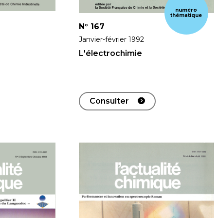
numéro
thématique
N°
167
Janvier-février 1992
L'électrochimie
Consulter