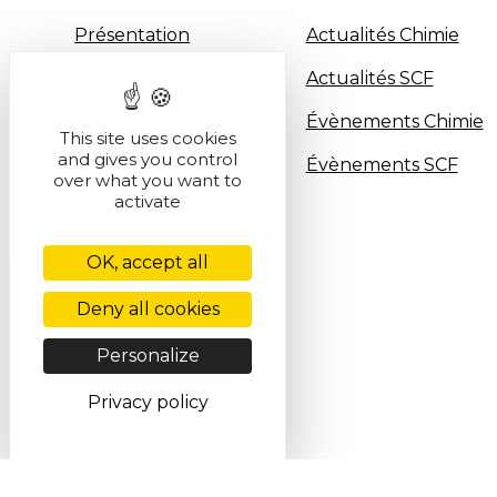
Présentation
Actualités Chimie
Entités
Actualités SCF
Partenaires
Évènements Chimie
This site uses cookies
and gives you control
Histoire de la SCF
Évènements SCF
over what you want to
activate
Gouvernance
Industrie
OK, accept all
Deny all cookies
Personalize
Privacy policy