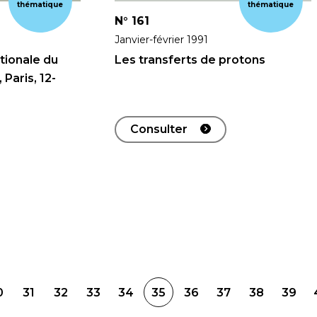
thématique
thématique
N°
161
Janvier-février 1991
tionale du
Les transferts de protons
Paris, 12-
Consulter
0
31
32
33
34
35
36
37
38
39