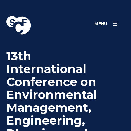
Skip
Panneau de gestion des cookies
to
content
MENU
13th
International
Conference on
Environmental
Management,
Engineering,