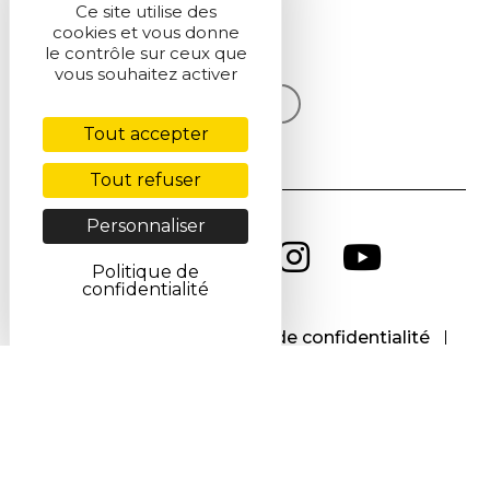
Ce site utilise des
cookies et vous donne
S'inscrire
le contrôle sur ceux que
vous souhaitez activer
Voir la dernière lettre
Tout accepter
Tout refuser
Personnaliser
Politique de
confidentialité
CGU
CGV
Politique de confidentialité
Cookies
Accessibilité : non conforme
Contact