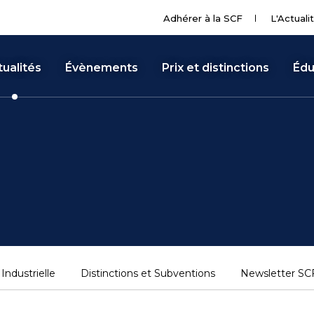
Adhérer à la SCF
L'Actuali
ualités
Évènements
Prix et distinctions
Édu
Industrielle
Distinctions et Subventions
Newsletter SCF