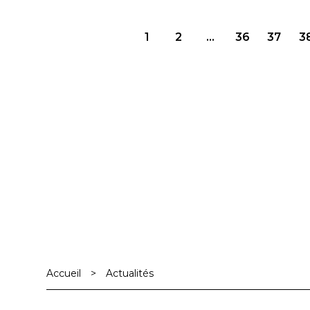
Navigation
1
2
…
36
37
3
des
articles
Accueil
>
Actualités