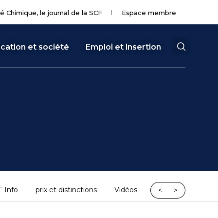
té Chimique, le journal de la SCF
Espace membre
cation et société
Emploi et insertion
 Info
prix et distinctions
Vidéos
Divisions Scientifi
<
>