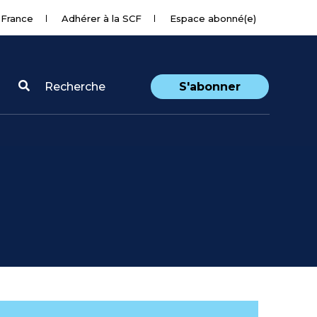
 France
Adhérer à la SCF
Espace abonné(e)
Recherche
S'abonner