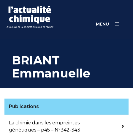
Skip
Panneau de gestion des cookies
to
content
MENU
BRIANT
Emmanuelle
Publications
La chimie dans les empreintes
génétiques – p45 – N°342-343