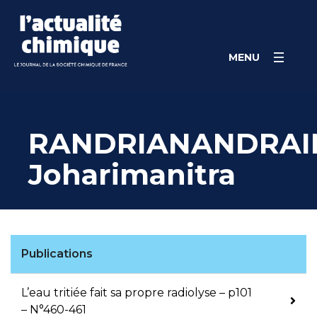
Skip
Panneau de gestion des cookies
to
content
MENU
RANDRIANANDRAI
Joharimanitra
Publications
L’eau tritiée fait sa propre radiolyse – p101
– N°460-461