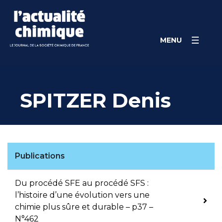
Skip
Panneau de gestion des cookies
to
content
MENU
SPITZER Denis
Publications
Du procédé SFE au procédé SFS :
l’histoire d’une évolution vers une
chimie plus sûre et durable – p37 –
N°462