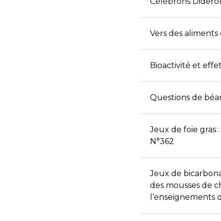
Célébrons Diderot
Vers des aliments
Bioactivité et eff
Questions de béar
Jeux de foie gras :
N°362
Jeux de bicarbona
des mousses de ch
l’enseignements d