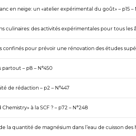
anc en neige: un «atelier expérimental du goût» – p15 –
ons culinaires: des activités expérimentales pour tous les 
s confinés pour prévoir une rénovation des études supé
s partout – p8 – N°450
é de rédaction – p2 – N°447
d Chemistry» à la SCF ? – p72 – N°248
de la quantité de magnésium dans l’eau de cuisson des ha