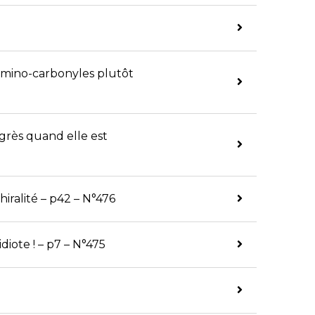
 amino-carbonyles plutôt
rogrès quand elle est
iralité – p42 – N°476
diote ! – p7 – N°475