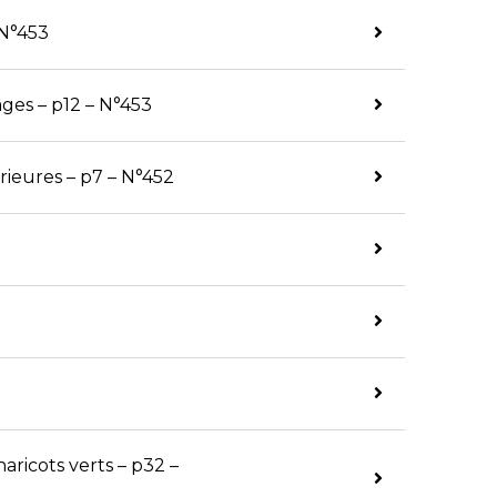
 N°453
âges – p12 – N°453
rieures – p7 – N°452
ricots verts – p32 –