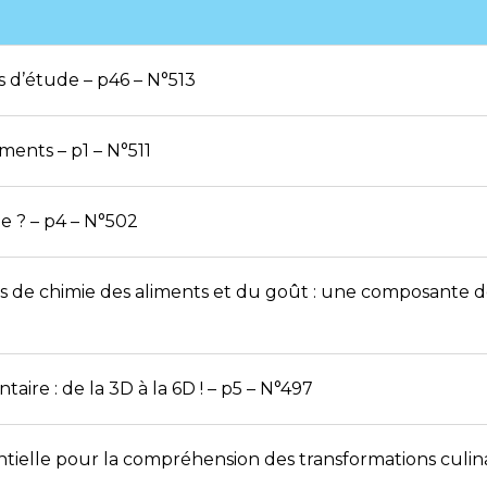
s d’étude – p46 – N°513
iments – p1 – N°511
e ? – p4 – N°502
s de chimie des aliments et du goût : une composante de
taire : de la 3D à la 6D ! – p5 – N°497
ntielle pour la compréhension des transformations culina