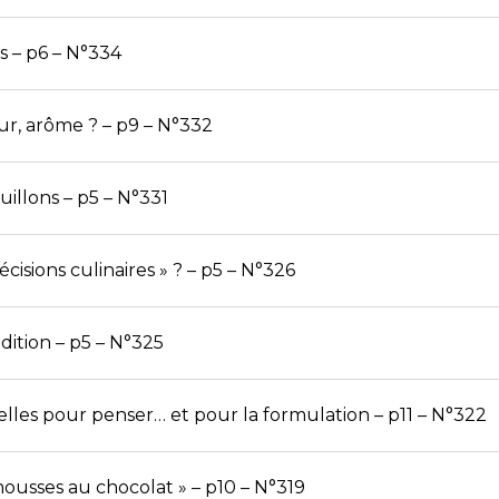
és – p6 – N°334
ur, arôme ? – p9 – N°332
illons – p5 – N°331
cisions culinaires » ? – p5 – N°326
dition – p5 – N°325
elles pour penser… et pour la formulation – p11 – N°322
mousses au chocolat » – p10 – N°319