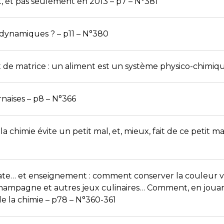
, et pas seulement en 2013 – p7 – N°381
 dynamiques ? – p11 – N°380
et de matrice : un aliment est un système physico-chimiqu
naises – p8 – N°366
 la chimie évite un petit mal, et, mieux, fait de ce petit m
te… et enseignement : comment conserver la couleur ver
ampagne et autres jeux culinaires… Comment, en jouant
e la chimie – p78 – N°360-361