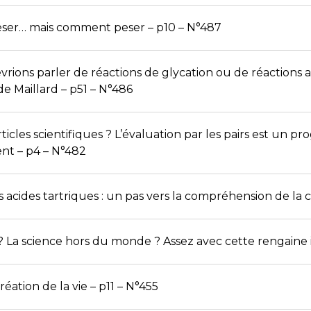
eser… mais comment peser – p10 – N°487
rions parler de réactions de glycation ou de réactions
e Maillard – p51 – N°486
rticles scientifiques ? L’évaluation par les pairs est un p
nt – p4 – N°482
acides tartriques : un pas vers la compréhension de la ch
 ? La science hors du monde ? Assez avec cette rengaine i
création de la vie – p11 – N°455