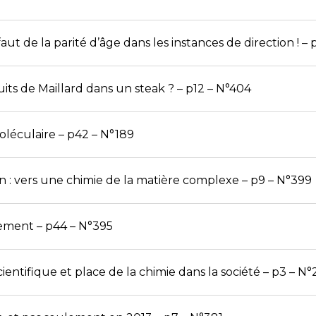
 faut de la parité d’âge dans les instances de direction ! –
ts de Maillard dans un steak ? – p12 – N°404
léculaire – p42 – N°189
on : vers une chimie de la matière complexe – p9 – N°399
ement – p44 – N°395
ntifique et place de la chimie dans la société – p3 – N°