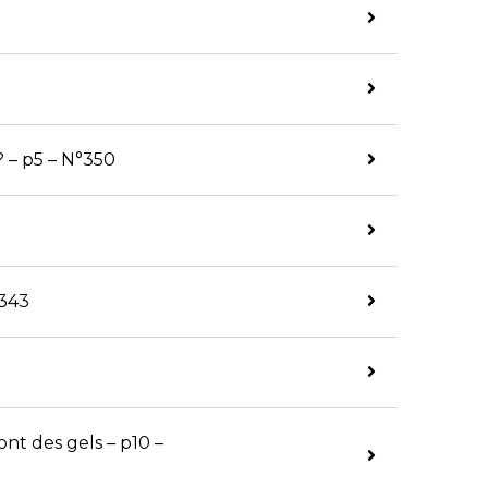
 – p5 – N°350
-343
nt des gels – p10 –