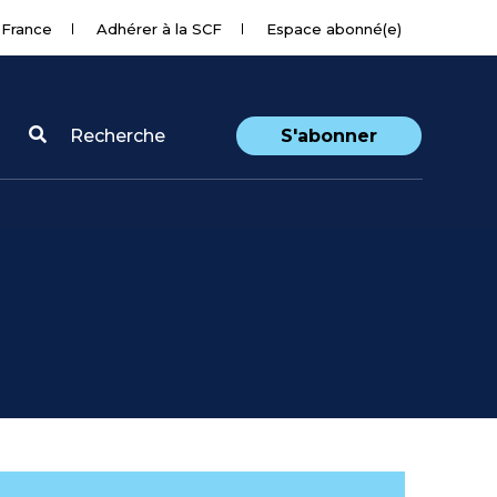
 France
Adhérer à la SCF
Espace abonné(e)
Recherche
S'abonner