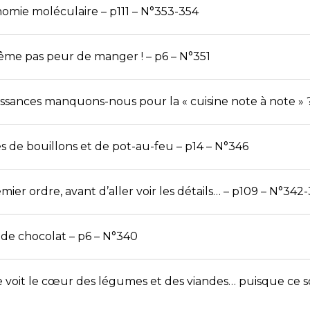
nomie moléculaire – p111 – N°353-354
me pas peur de manger ! – p6 – N°351
ssances manquons-nous pour la « cuisine note à note » ?
s de bouillons et de pot-au-feu – p14 – N°346
ier ordre, avant d’aller voir les détails… – p109 – N°342
de chocolat – p6 – N°340
 voit le cœur des légumes et des viandes… puisque ce so