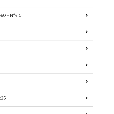
 p60 – N°410
225