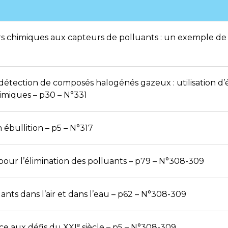
 chimiques aux capteurs de polluants : un exemple de
 détection de composés halogénés gazeux : utilisation 
himiques – p30 – N°331
ébullition – p5 – N°317
pour l’élimination des polluants – p79 – N°308-309
ants dans l’air et dans l’eau – p62 – N°308-309
e
ce aux défis du XXI
siècle – p5 – N°308-309