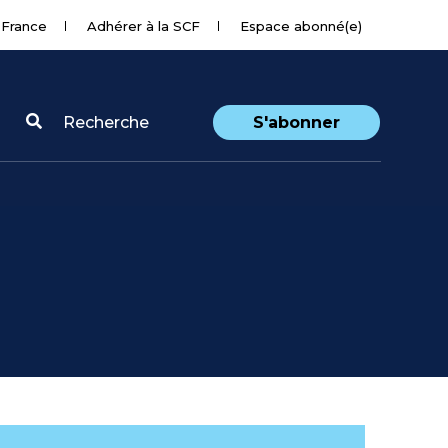
 France
Adhérer à la SCF
Espace abonné(e)
Recherche
S'abonner