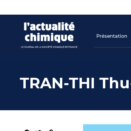
Panneau de gestion des cookies
Skip
to
content
Présentation
TRAN-THI Thu