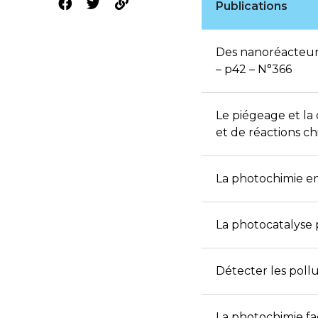
Publications
Des nanoréacteurs
– p42 – N°366
Le piégeage et la
et de réactions c
La photochimie en 
La photocatalyse 
Détecter les pollu
La photochimie fa