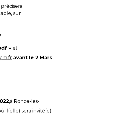
 précisera
cable, sur
x
df »
et
cm.fr
avant le 2 Mars
2022
,à Ronce-les-
ù il(elle) sera invité(e)