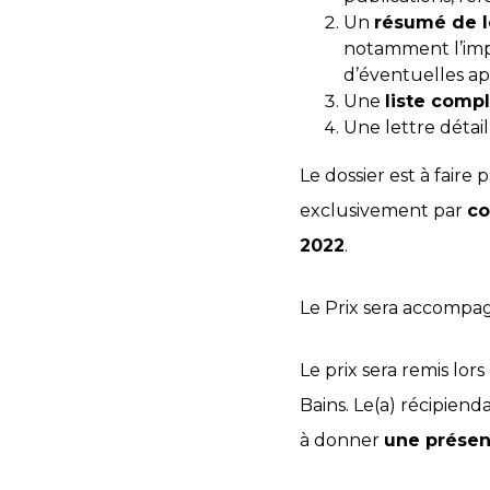
Un
résumé de l
notamment l’impac
d’éventuelles app
Une
liste comp
Une lettre détail
Le dossier est à faire 
exclusivement par
co
2022
.
Le Prix sera accompa
Le prix sera remis lor
Bains. Le(a) récipiend
à donner
une présent