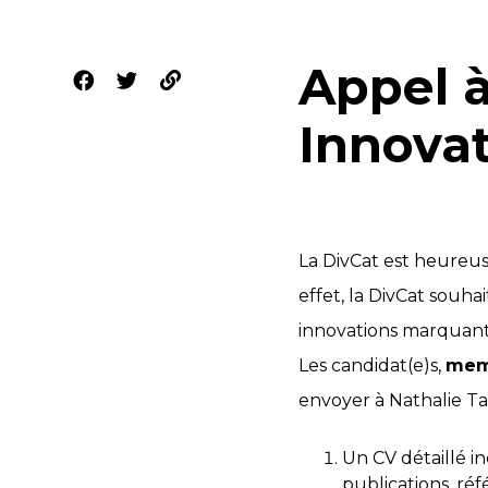
Appel à
Innovat
La DivCat est heureus
effet, la DivCat souha
innovations marquante
Les candidat(e)s,
memb
envoyer à Nathalie Ta
Un CV détaillé i
publications, réf