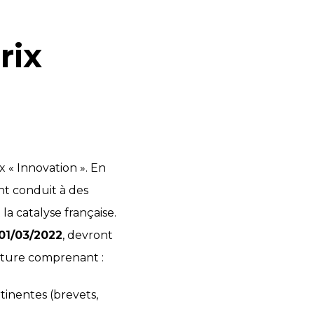
rix
 « Innovation ». En
nt conduit à des
a catalyse française.
01/03/2022
, devront
dature comprenant :
rtinentes (brevets,