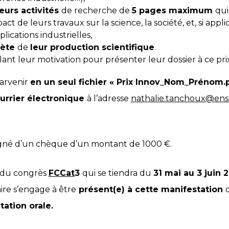
eurs activités
de recherche de
5 pages maximum
qui
t de leurs travaux sur la science, la société, et, si appli
lications industrielles,
lète
de
leur production scientifique
.
lant leur motivation pour présenter leur dossier à ce pri
parvenir
en un seul fichier
« Prix Innov_Nom_Prénom.p
urrier électronique
à l’adresse
nathalie.tanchoux@ens
gné d’un chèque d’un montant de 1000 €.
s du congrès
FCCat
3
qui se tiendra du
31 mai au 3 juin 
aire s’engage à être
présent(e) à cette manifestation
o
ation orale.