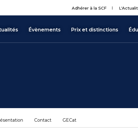
Adhérer à la SCF
L'Actuali
ualités
Évènements
Prix et distinctions
Édu
ésentation
Contact
GECat