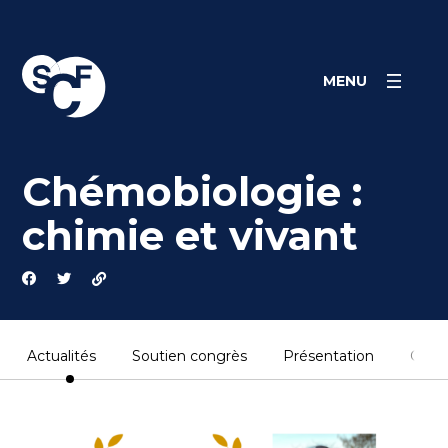
Skip
Panneau de gestion des cookies
to
content
MENU
Chémobiologie :
chimie et vivant
Actualités
Soutien congrès
Présentation
Cont