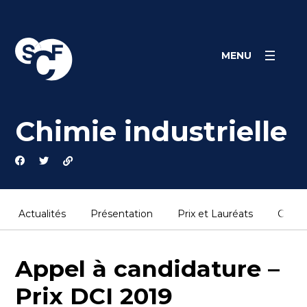
Skip
Panneau de gestion des cookies
to
content
MENU
Chimie industrielle
Actualités
Présentation
Prix et Lauréats
Conta
Appel à candidature –
Prix DCI 2019