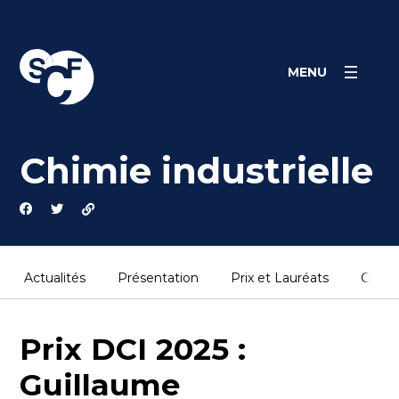
Skip
Panneau de gestion des cookies
to
content
MENU
Chimie industrielle
Actualités
Présentation
Prix et Lauréats
Conta
Prix DCI 2025 :
Guillaume