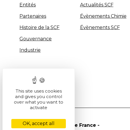
Entités
Actualités SCF
Partenaires
Évènements Chimie
Histoire de la SCF
Évènements SCF
Gouvernance
Industrie
This site uses cookies
and gives you control
over what you want to
activate
OK, accept all
© Société Chimique de France -