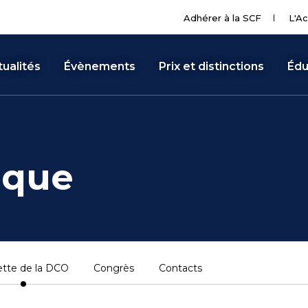
Adhérer à la SCF
L'Ac
ualités
Évènements
Prix et distinctions
Édu
ique
tte de la DCO
Congrès
Contacts