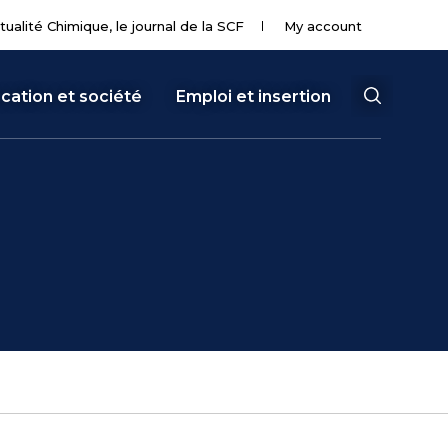
tualité Chimique, le journal de la SCF
My account
cation et société
Emploi et insertion