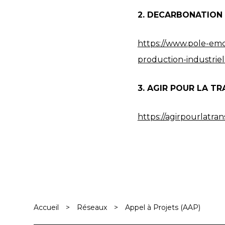
2. DECARBONATION : 
https://www.pole-emc
production-industriel
3. AGIR POUR LA T
https://agirpourlatran
Accueil
>
Réseaux
>
Appel à Projets (AAP)