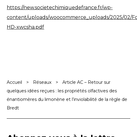
https://new.societechimiquedefrance.fr/wp-
content/uploads/woocommerce_uploads/2025/02/F
HD-xwcsha.pdf
Accueil
>
Réseaux
>
Article AC – Retour sur
quelques idées reçues : les propriétés olfactives des
énantiomères du limonène et l’inviolabilité de la règle de
Bredt