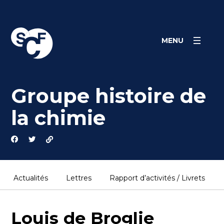
Skip
Panneau de gestion des cookies
to
content
MENU
Groupe histoire de
la chimie
Actualités
Lettres
Rapport d’activités / Livrets
Louis de Broglie