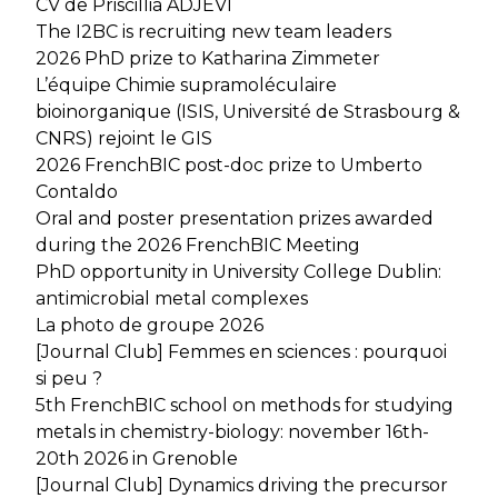
CV de Priscillia ADJEVI
The I2BC is recruiting new team leaders
2026 PhD prize to Katharina Zimmeter
L’équipe Chimie supramoléculaire
bioinorganique (ISIS, Université de Strasbourg &
CNRS) rejoint le GIS
2026 FrenchBIC post-doc prize to Umberto
Contaldo
Oral and poster presentation prizes awarded
during the 2026 FrenchBIC Meeting
PhD opportunity in University College Dublin:
antimicrobial metal complexes
La photo de groupe 2026
[Journal Club] Femmes en sciences : pourquoi
si peu ?
5th FrenchBIC school on methods for studying
metals in chemistry-biology: november 16th-
20th 2026 in Grenoble
[Journal Club] Dynamics driving the precursor