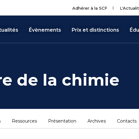
Adhérer à la SCF
L'Actuali
ualités
Évènements
Prix et distinctions
Édu
re de la chimie
s
Ressources
Présentation
Archives
Contacts