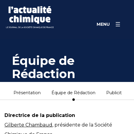
Skip
Panneau de gestion des cookies
to
content
MENU
Équipe de
Rédaction
Présentation
Équipe de Rédaction
Publicité
Directrice de la publication
Gilberte Chambaud
, présidente de la Société