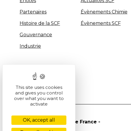
Entités
Actualités SCF
Partenaires
Évènements Chimie
Histoire de la SCF
Évènements SCF
Gouvernance
Industrie
This site uses cookies
and gives you control
over what you want to
activate
OK, accept all
© Société Chimique de France -