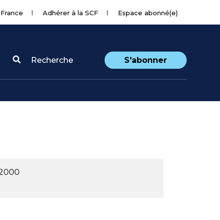
 France
Adhérer à la SCF
Espace abonné(e)
Recherche
S'abonner
 2000