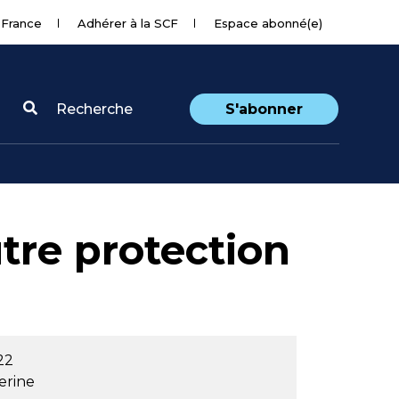
 France
Adhérer à la SCF
Espace abonné(e)
Recherche
S'abonner
utre protection
22
rine