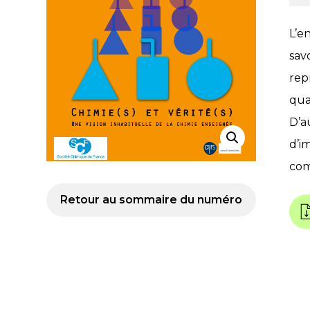
L’e
sav
rep
qua
D’a
d’im
com
Retour au sommaire du numéro