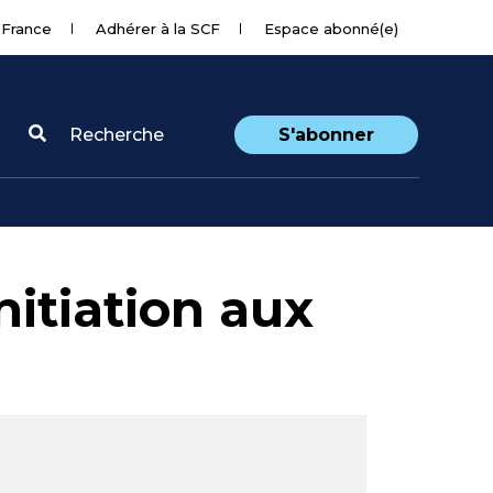
 France
Adhérer à la SCF
Espace abonné(e)
Recherche
S'abonner
initiation aux