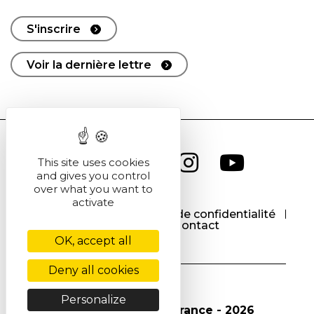
S'inscrire
Voir la dernière lettre
This site uses cookies
and gives you control
over what you want to
activate
CGU
CGV
Politique de confidentialité
Cookies
Contact
OK, accept all
Deny all cookies
Personalize
© Société Chimique de France - 2026