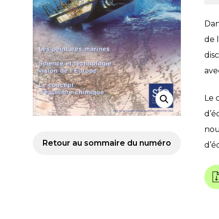
Dan
de l
dis
ave
Le 
d’é
nou
Retour au sommaire du numéro
d’é