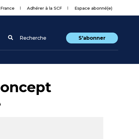
 France
Adhérer à la SCF
Espace abonné(e)
Recherche
S'abonner
concept
e