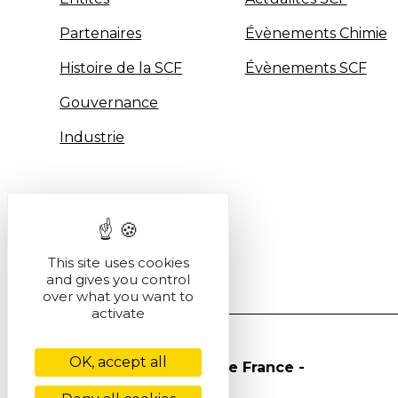
Partenaires
Évènements Chimie
Histoire de la SCF
Évènements SCF
Gouvernance
Industrie
This site uses cookies
and gives you control
over what you want to
activate
OK, accept all
© Société Chimique de France -
2026