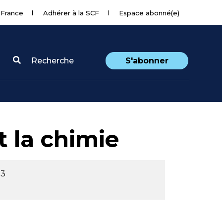
 France
Adhérer à la SCF
Espace abonné(e)
Recherche
S'abonner
t la chimie
23