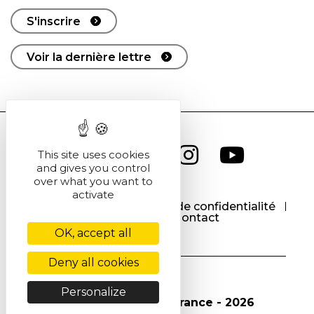
S'inscrire
Voir la dernière lettre
This site uses cookies
and gives you control
over what you want to
activate
CGU
CGV
Politique de confidentialité
Cookies
Contact
OK, accept all
Deny all cookies
Personalize
© Société Chimique de France - 2026