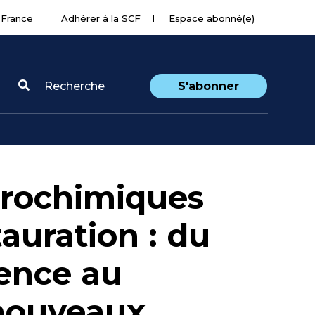
 France
Adhérer à la SCF
Espace abonné(e)
Recherche
S'abonner
trochimiques
auration : du
ence au
nouveaux