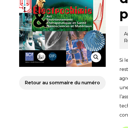
p
A
R
Si 
res
agr
Retour au sommaire du numéro
une
l’a
tec
con