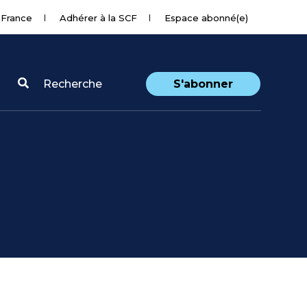
 France
Adhérer à la SCF
Espace abonné(e)
Recherche
S'abonner