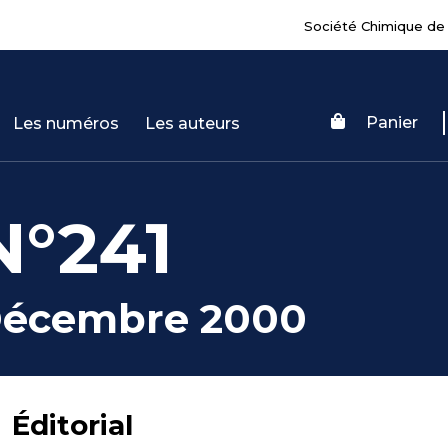
Société Chimique de
Panier
Les numéros
Les auteurs
N°241
écembre 2000
Éditorial